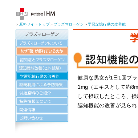
＞
原料サイトトップ
＞
プラズマローゲン
＞
学習記憶行動の改善能
プラズマローゲンについて
なぜ「鶏」が優れているのか
認知症とプラズマローゲン
プラズマローゲンの認知機能改善（ヒ
プラズマローゲンの学習記憶行動の改
健康な男女が1日1回プ
プラズマローゲンの継続利用による予
1mg（エキスとして約8
プラズマローゲンの供給原料のご紹介
して摂取したところ、摂
プラズマローゲンの特許情報について
認知機能の改善が見られ
プラズマローゲンの関連情報について
お問い合わせ